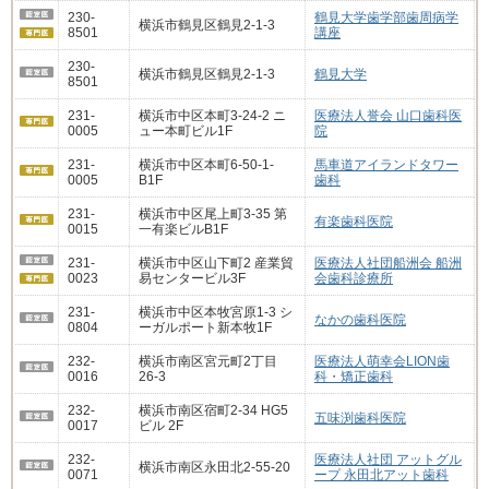
230-
鶴見大学歯学部歯周病学
横浜市鶴見区鶴見2-1-3
8501
講座
230-
横浜市鶴見区鶴見2-1-3
鶴見大学
8501
231-
横浜市中区本町3-24-2 ニ
医療法人誉会 山口歯科医
0005
ュー本町ビル1F
院
231-
横浜市中区本町6-50-1-
馬車道アイランドタワー
0005
B1F
歯科
231-
横浜市中区尾上町3-35 第
有楽歯科医院
0015
一有楽ビルB1F
231-
横浜市中区山下町2 産業貿
医療法人社団船洲会 船洲
0023
易センタービル3F
会歯科診療所
231-
横浜市中区本牧宮原1-3 シ
なかの歯科医院
0804
ーガルポート新本牧1F
232-
横浜市南区宮元町2丁目
医療法人萌幸会LION歯
0016
26-3
科・矯正歯科
232-
横浜市南区宿町2-34 HG5
五味渕歯科医院
0017
ビル 2F
232-
医療法人社団 アットグル
横浜市南区永田北2-55-20
0071
ープ 永田北アット歯科