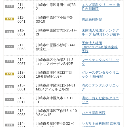
211-
川崎市中原区井田中ﾉ町33-
エムズ歯科クリニック 元
0034
2
住吉川崎院
211-
川崎市中原区下小田中3-
吉武歯科医院
0041
33-10
211-
川崎市中原区宮内2-25-17-
医療法人社団オレンジグ
0051
2F
ループ 新城オレンジ歯科
医療法人社団
211-
川崎市中原区小杉町3-441
EmmettBrown 坂本歯科
0063
伊達ビル3F
医院
212-
川崎市幸区北加瀬2-11-3
マークデンタルクリニッ
0057
コトニアガーデンS棟2F
ク
213-
川崎市高津区溝口2丁目
グレースデンタルクリニ
0001
16-6 島崎ビル3F
ック 川崎分院
213-
川崎市高津区溝口2-14-31
溝の口デンタルクリニッ
0001
MSメディカルビル2B
ク
213-
川崎市高津区久本1-7-12
溝の口おくだ歯科クリニ
0011
1F
ック
213-
川崎市高津区下作延6-4-10
いとう歯科医院
0033
YSビル1F
214-
川崎市多摩区菅4-3-32 ベ
ヤガサキ歯科医院 京王稲