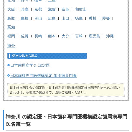
愛知
静岡
岐阜
三重
大阪
兵庫
京都
滋賀
奈良
和歌山
鳥取
島根
岡山
広島
山口
徳島
香川
愛媛
高知
福岡
佐賀
長崎
熊本
大分
宮崎
鹿児島
沖縄
海外
日本歯周病学会 認定医
日本歯科専門医機構認定 歯周病専門医
日本歯周病学会の認定医・日本歯科専門医機構認定歯周病専門医へのお問い
合わせは、各地域の施設まで、直接ご連絡ください。
神奈川 の認定医・日本歯科専門医機構認定歯周病専門
医名簿一覧