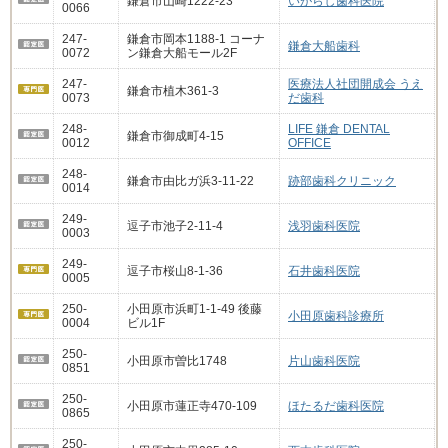
鎌倉市山崎1222-23
いがらし歯科医院
0066
247-
鎌倉市岡本1188-1 コーナ
鎌倉大船歯科
0072
ン鎌倉大船モール2F
247-
医療法人社団開成会 うえ
鎌倉市植木361-3
0073
だ歯科
248-
LIFE 鎌倉 DENTAL
鎌倉市御成町4-15
0012
OFFICE
248-
鎌倉市由比ガ浜3-11-22
跡部歯科クリニック
0014
249-
逗子市池子2-11-4
浅羽歯科医院
0003
249-
逗子市桜山8-1-36
石井歯科医院
0005
250-
小田原市浜町1-1-49 後藤
小田原歯科診療所
0004
ビル1F
250-
小田原市曽比1748
片山歯科医院
0851
250-
小田原市蓮正寺470-109
ほたるだ歯科医院
0865
250-