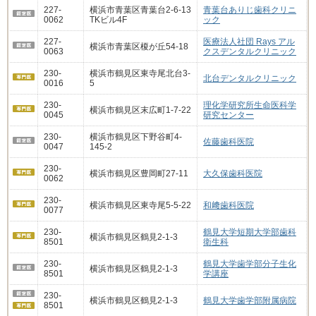
227-
横浜市青葉区青葉台2-6-13
青葉台ありじ歯科クリニ
0062
TKビル4F
ック
227-
医療法人社団 Rays アル
横浜市青葉区榎が丘54-18
0063
クスデンタルクリニック
230-
横浜市鶴見区東寺尾北台3-
北台デンタルクリニック
0016
5
230-
理化学研究所生命医科学
横浜市鶴見区末広町1-7-22
0045
研究センター
230-
横浜市鶴見区下野谷町4-
佐藤歯科医院
0047
145-2
230-
横浜市鶴見区豊岡町27-11
大久保歯科医院
0062
230-
横浜市鶴見区東寺尾5-5-22
和﨑歯科医院
0077
230-
鶴見大学短期大学部歯科
横浜市鶴見区鶴見2-1-3
8501
衛生科
230-
鶴見大学歯学部分子生化
横浜市鶴見区鶴見2-1-3
8501
学講座
230-
横浜市鶴見区鶴見2-1-3
鶴見大学歯学部附属病院
8501