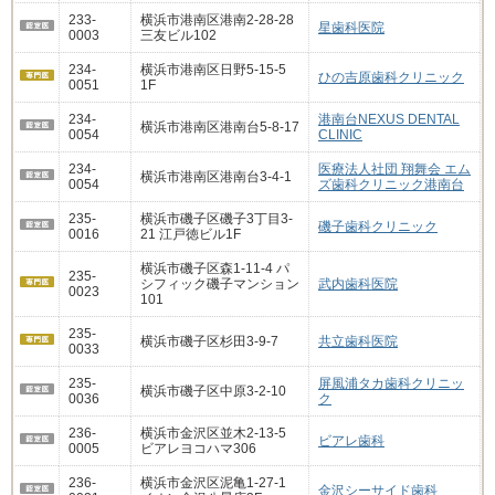
233-
横浜市港南区港南2-28-28
星歯科医院
0003
三友ビル102
234-
横浜市港南区日野5-15-5
ひの吉原歯科クリニック
0051
1F
234-
港南台NEXUS DENTAL
横浜市港南区港南台5-8-17
0054
CLINIC
234-
医療法人社団 翔舞会 エム
横浜市港南区港南台3-4-1
0054
ズ歯科クリニック港南台
235-
横浜市磯子区磯子3丁目3-
磯子歯科クリニック
0016
21 江戸徳ビル1F
横浜市磯子区森1-11-4 パ
235-
シフィック磯子マンション
武内歯科医院
0023
101
235-
横浜市磯子区杉田3-9-7
共立歯科医院
0033
235-
屏風浦タカ歯科クリニッ
横浜市磯子区中原3-2-10
0036
ク
236-
横浜市金沢区並木2-13-5
ビアレ歯科
0005
ビアレヨコハマ306
236-
横浜市金沢区泥亀1-27-1
金沢シーサイド歯科