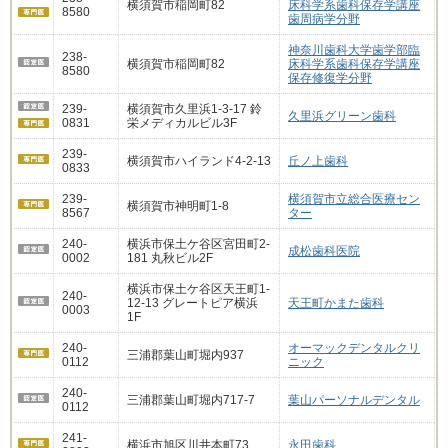
横須賀市稲岡町82
床科学系歯科保存学講座
8580
歯周病学分野
神奈川歯科大学歯学部臨
238-
横須賀市稲岡町82
床科学系歯科保存学講座
8580
保存修復学分野
239-
横須賀市久里浜1-3-17 鈴
久里浜グリーン歯科
0831
栄メディカルビル3F
239-
横須賀市ハイランド4-2-13
丘ノ上歯科
0833
239-
横須賀市立総合医療セン
横須賀市神明町1-8
8567
ター
240-
横浜市保土ケ谷区宮田町2-
成松歯科医院
0002
181 丸秋ビル2F
横浜市保土ケ谷区天王町1-
240-
12-13 グレートピア横浜
天王町かまた歯科
0003
1F
240-
オーマックデンタルクリ
三浦郡葉山町堀内937
0112
ニック
240-
三浦郡葉山町堀内717-7
葉山パーソナルデンタル
0112
241-
横浜市旭区川井本町73
永田歯科