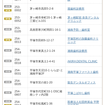
253-
茅ヶ崎市高田5-2-8
堀歯科診療所
0002
253-
茅ヶ崎市幸町20-1 茅ヶ崎
茅ヶ崎駅前 奈良デンタル
0052
三紫ビル101
クリニック
253-
高座郡寒川町岡田1-16-1
湘南予防・歯科室
0105
254-
平塚田村の加藤歯科クリ
平塚市田村6-12-17
0013
ニック
254-
平塚市東真土2-1-24
湘南歯科診療所
0018
254-
平塚市東真土1‐4‐41
AKIRA DENTAL CLINIC
0018
254-
平塚市天沼10-1 ららぽｰと
湘南平塚ファースト歯科
0031
湘南平塚2F
254-
平塚市宮の前1-20
龍生デンタルオフィス
0035
254-
平塚市代官町33-1 OSC湘
平塚こばやし歯科
0807
南シティ内2階
254-
医療法人社団慈篤会 平野
平塚市松風町1-36