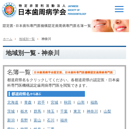
ホーム
地域別一覧
神奈川
地域別一覧 - 神奈川
都道府県名をクリックしてください。各都道府県の認定医・日本歯
科専門医機構認定歯周病専門医を閲覧できます。
北海道
青森
岩手
宮城
秋田
山形
福島
茨城
栃木
群馬
埼玉
千葉
東京
神奈川
山梨
新潟
長野
富山
石川
福井