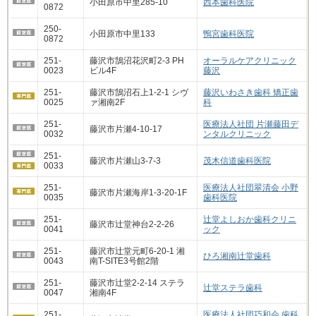
小田原市中里285-10
西本歯科医院
0872
250-
小田原市中里133
鴨宮歯科医院
0872
251-
藤沢市鵠沼花沢町2-3 PH
オーラルケアクリニック
0023
ビル4F
藤沢
251-
藤沢市鵠沼石上1-2-1 シヴ
藤沢いわさき歯科 矯正歯
0025
ァ湘南2F
科
251-
医療法人社団 片瀬藤田デ
藤沢市片瀬4-10-17
0032
ンタルクリニック
251-
藤沢市片瀬山3-7-3
茂木信道歯科医院
0033
251-
医療法人社団翠清会 小野
藤沢市片瀬海岸1-3-20-1F
0035
歯科医院
251-
辻堂よしおか歯科クリニ
藤沢市辻堂神台2-2-26
0041
ック
251-
藤沢市辻堂元町6-20-1 湘
ひろ湘南辻堂歯科
0043
南T-SITE3号館2階
251-
藤沢市辻堂2-2-14 ステラ
辻堂ステラ歯科
0047
湘南4F
251-
医療法人社団巧和会 歯科