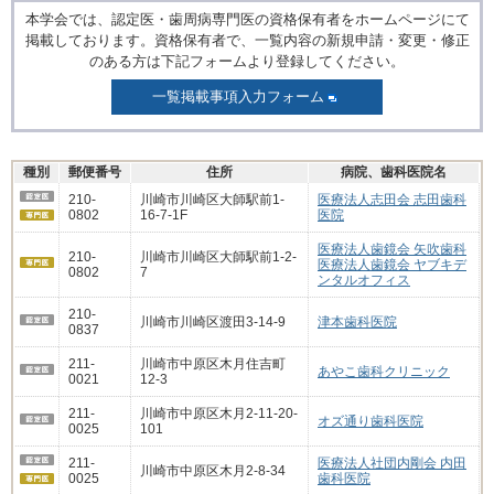
本学会では、認定医・歯周病専門医の資格保有者をホームページにて
掲載しております。資格保有者で、一覧内容の新規申請・変更・修正
のある方は下記フォームより登録してください。
一覧掲載事項入力フォーム
種別
郵便番号
住所
病院、歯科医院名
210-
川崎市川崎区大師駅前1-
医療法人志田会 志田歯科
0802
16-7-1F
医院
医療法人歯鏡会 矢吹歯科
210-
川崎市川崎区大師駅前1-2-
医療法人歯鏡会 ヤブキデ
0802
7
ンタルオフィス
210-
川崎市川崎区渡田3-14-9
津本歯科医院
0837
211-
川崎市中原区木月住吉町
あやこ歯科クリニック
0021
12-3
211-
川崎市中原区木月2-11-20-
オズ通り歯科医院
0025
101
211-
医療法人社団内剛会 内田
川崎市中原区木月2-8-34
0025
歯科医院