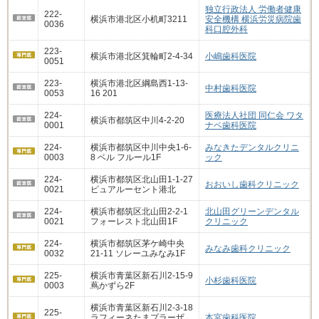
独立行政法人 労働者健康
222-
横浜市港北区小机町3211
安全機構 横浜労災病院歯
0036
科口腔外科
223-
横浜市港北区箕輪町2-4-34
小嶋歯科医院
0051
223-
横浜市港北区綱島西1-13-
中村歯科医院
0053
16 201
224-
医療法人社団 同仁会 ワタ
横浜市都筑区中川4-2-20
0001
ナベ歯科医院
224-
横浜市都筑区中川中央1-6-
みなきたデンタルクリニ
0003
8 ベル フルール1F
ック
224-
横浜市都筑区北山田1-1-27
おおいし歯科クリニック
0021
ピュアルーセント港北
224-
横浜市都筑区北山田2-2-1
北山田グリーンデンタル
0021
フォーレスト北山田1F
クリニック
224-
横浜市都筑区茅ケ崎中央
みなみ歯科クリニック
0032
21-11 ソレーユみなみ1F
225-
横浜市青葉区新石川2-15-9
小杉歯科医院
0003
蔦かずら2F
横浜市青葉区新石川2-3-18
225-
ラフィーネたまプラーザ
本宮歯科医院