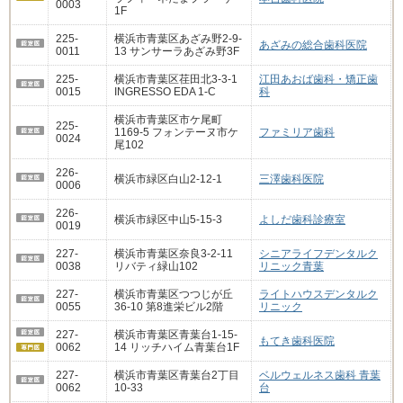
0003
1F
225-
横浜市青葉区あざみ野2-9-
あざみの総合歯科医院
0011
13 サンサーラあざみ野3F
225-
横浜市青葉区荏田北3-3-1
江田あおば歯科・矯正歯
0015
INGRESSO EDA 1-C
科
横浜市青葉区市ケ尾町
225-
1169-5 フォンテーヌ市ケ
ファミリア歯科
0024
尾102
226-
横浜市緑区白山2-12-1
三澤歯科医院
0006
226-
横浜市緑区中山5-15-3
よしだ歯科診療室
0019
227-
横浜市青葉区奈良3-2-11
シニアライフデンタルク
0038
リバティ緑山102
リニック青葉
227-
横浜市青葉区つつじが丘
ライトハウスデンタルク
0055
36-10 第8進栄ビル2階
リニック
227-
横浜市青葉区青葉台1-15-
もてき歯科医院
0062
14 リッチハイム青葉台1F
227-
横浜市青葉区青葉台2丁目
ベルウェルネス歯科 青葉
0062
10-33
台