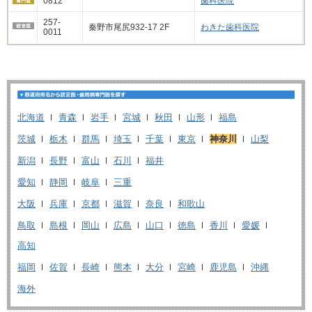
0812
歯科医院
257-
秦野市尾尻932-17 2F
わきた歯科医院
0011
北海道
青森
岩手
宮城
秋田
山形
福島
茨城
栃木
群馬
埼玉
千葉
東京
神奈川
山梨
新潟
長野
富山
石川
福井
愛知
静岡
岐阜
三重
大阪
兵庫
京都
滋賀
奈良
和歌山
鳥取
島根
岡山
広島
山口
徳島
香川
愛媛
高知
福岡
佐賀
長崎
熊本
大分
宮崎
鹿児島
沖縄
海外