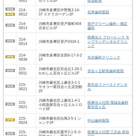
0001
ルヴィル2F
田堤駅前
214-
川崎市多摩区中野島3-14-
石井歯科医院
0012
37 ステラガーデン2F
214-
川崎市多摩区登戸新町404
登戸グリーン歯科・矯正
0013
古谷ビル1F
歯科
医療法人 フローレンス モ
214-
川崎市多摩区登戸2434-1
ンブランデンタルクリニ
0014
ック
214-
川崎市多摩区生田6-17-3-2
矢沢歯科クリニック
0038
1F
215-
川崎市麻生区百合丘1-20-1
百合ヶ丘駅前歯科医院
0011
かわしん百合ヶ丘ビル1F
川崎市麻生区上麻生3-1-1
215-
新百合ファーストデンタ
ヤオコー新百合ヶ丘店別館
0021
ル
2F
川崎市麻生区上麻生1-4-1
215-
医療法人社団 厚誠会歯科
小田急新百合ヶ丘エルミロ
0021
新百合ヶ丘
ード6F
215-
川崎市麻生区白鳥3-5-1 シ
中山歯科医院
0024
ャンテ2F
215-
川崎市麻生区栗平2-1-6 小
医療法人社団 三志会 前谷