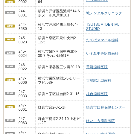
0002
64
244-
横浜市戸塚区品濃町514-6
城デンタルクリニック
0801
ボヌール東戸塚101
244-
横浜市戸塚区川上町464-
TSUTSUMI DENTAL
8580
13
STUDIO
245-
横浜市泉区和泉中央南2-
たてばスマイル歯科
0023
12-5
245-
横浜市泉区和泉中央北4-
いずみ中央駅前歯科
0024
30-7 それいゆ泉1F
246-
横浜市瀬谷区三ツ境20-18
黄河歯科医院
0022
247-
横浜市栄区笠間1-5-1 リー
大船駅北口歯科
0006
フビル3F
247-
横浜市栄区桂台南2-31-15
桂台歯科医院
0033
247-
鎌倉市台2-8-1-1F
鎌倉市口腔保健センター
0061
247-
鎌倉市梶原2-24-10 上村ビ
けいこう歯科医院
0063
ル2F
247-