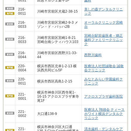
0031
田急マルシェ栗平1F
歯科
216-
美しの森デンタルクリニ
川崎市宮前区犬蔵2-38-15
0011
ック
216-
川崎市宮前区宮崎2-9-3 メ
オーラルクリニック宮崎
0033
ゾン・ド・バッハ2B
台
宮崎台駅前歯医者・矯正
216-
川崎市宮前区宮崎1-8-21
歯科ファミリークリニッ
0033
宮崎台南シティハウス103
ク
216-
川崎市宮前区西野川1-33-
西野川歯科
0044
44
220-
横浜市西区北幸1-2-13 横
医療法人社団誠敬会 誠敬
0004
浜西共同ビル5F
会クリニック
220-
みなとみらい学園歯科ク
横浜市西区高島1-2-15
0011
リニック
横浜市神奈川区西寺尾1-
221-
16-15 アクロスプラザ東寺
アクロスプラザ歯科医院
0001
尾1F
医療法人 翔雄会 ティース
221-
大口通138-9
ホワイト横浜デンタルク
0002
リニック
横浜市神奈川区大口通
221-
清水歯科・デンタルケア
135-3 Clair Comfort横濱大