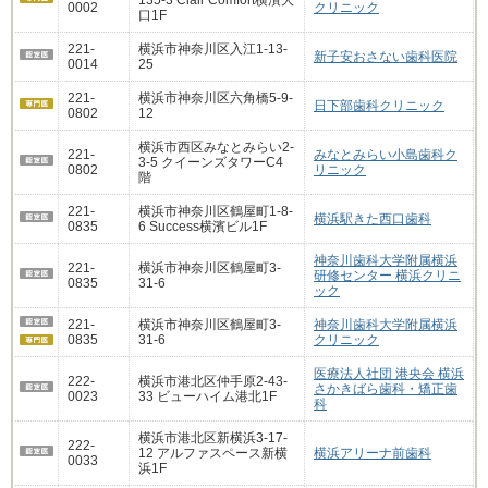
0002
クリニック
口1F
221-
横浜市神奈川区入江1-13-
新子安おさない歯科医院
0014
25
221-
横浜市神奈川区六角橋5-9-
日下部歯科クリニック
0802
12
横浜市西区みなとみらい2-
221-
みなとみらい小島歯科ク
3-5 クイーンズタワーC4
0802
リニック
階
221-
横浜市神奈川区鶴屋町1-8-
横浜駅きた西口歯科
0835
6 Success横濱ビル1F
神奈川歯科大学附属横浜
221-
横浜市神奈川区鶴屋町3-
研修センター 横浜クリニ
0835
31-6
ック
221-
横浜市神奈川区鶴屋町3-
神奈川歯科大学附属横浜
0835
31-6
クリニック
医療法人社団 港央会 横浜
222-
横浜市港北区仲手原2-43-
さかきばら歯科・矯正歯
0023
33 ビューハイム港北1F
科
横浜市港北区新横浜3-17-
222-
12 アルファスペース新横
横浜アリーナ前歯科
0033
浜1F