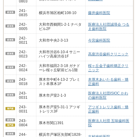
0803
241-
横浜市旭区柏町108-10
藤井歯科医院
0835
242-
大和市西鶴間1-2-1 ナベタ
医療法人社団誠瑛会 つる
0005
ビル2F
ま歯科医院
242-
大和市中央2-3-13
今宮歯科医院
0021
242-
大和市渋谷6-10-4 サニー
高座渋谷歯科クリニック
0023
ハイツ高座渋谷1F
242-
大和市福田2-3-18 ガナド
桜ヶ丘金子歯科矯正クリ
0024
ーレ桜ヶ丘駅前ビル1階
ニック
243-
厚木市中町4-13-2 プレミ
本厚木あいたる歯科・矯
0018
スト本厚木1F
正歯科
243-
医療法人社団ISIOC かわ
厚木市戸室2-1-3
0031
の歯科医院
243-
厚木市戸室5-31-1 アツギ
アツギトレリス歯科・矯
0031
トレリス3F
正歯科
243-
医療法人社団 五味歯科医
厚木市関口391
0804
院
244-
横浜市戸塚区矢部町1828-
吉村歯科医院