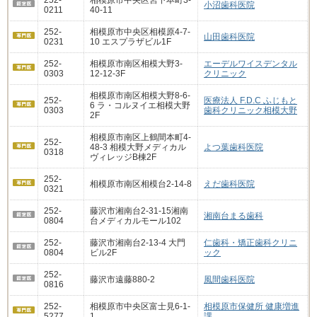
小沼歯科医院
0211
40-11
252-
相模原市中央区相模原4-7-
山田歯科医院
0231
10 エスプラザビル1F
252-
相模原市南区相模大野3-
エーデルワイスデンタル
0303
12-12-3F
クリニック
相模原市南区相模大野8-6-
252-
医療法人 F.D.C ふじもと
6 ラ・コルヌイエ相模大野
0303
歯科クリニック相模大野
2F
相模原市南区上鶴間本町4-
252-
48-3 相模大野メディカル
よつ葉歯科医院
0318
ヴィレッジB棟2F
252-
相模原市南区相模台2-14-8
えだ歯科医院
0321
252-
藤沢市湘南台2-31-15湘南
湘南台まる歯科
0804
台メディカルモール102
252-
藤沢市湘南台2-13-4 大門
仁歯科・矯正歯科クリニ
0804
ビル2F
ック
252-
藤沢市遠藤880-2
風間歯科医院
0816
252-
相模原市中央区富士見6-1-
相模原市保健所 健康増進
5277
1
課