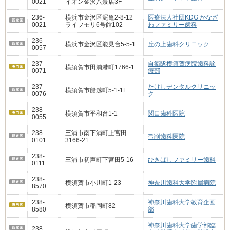
0021
イオン金沢八景店3F
236-
横浜市金沢区泥亀2-8-12
医療法人社団KDG かなざ
0021
ライフモリ6号館102
わファミリー歯科
236-
横浜市金沢区能見台5-5-1
丘の上歯科クリニック
0057
237-
自衛隊横須賀病院歯科診
横須賀市田浦港町1766-1
0071
療部
237-
たけしデンタルクリニッ
横須賀市船越町5-1-1F
0076
ク
238-
横須賀市平和台1-1
関口歯科医院
0055
238-
三浦市南下浦町上宮田
弓削歯科医院
0101
3166-21
238-
三浦市初声町下宮田5-16
ひきばしファミリー歯科
0111
238-
横須賀市小川町1-23
神奈川歯科大学附属病院
8570
238-
神奈川歯科大学教育企画
横須賀市稲岡町82
8580
部
神奈川歯科大学歯学部臨
238-