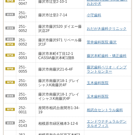
藤沢市辻堂2-10-1
0047
おおやぎ
251-
藤沢市辻堂2-7-14
小守歯科
0047
251-
藤沢市藤沢520 ダイエー藤
おだがき歯科クリニック
0052
沢店2F
251-
藤沢市藤沢971 リベール藤
菅井歯科医院 藤沢
0052
沢1F
251-
藤沢市本町4丁目12-1
藤沢本町歯科・矯正歯科
0053
CASSIA藤沢本町1階B
251-
藤沢歯科ペリオ・インプ
藤沢市南藤沢21-6-4F
0055
ラントセンター
251-
藤沢市南藤沢18-1 グレイ
玉木歯科医院
0055
シャスK南藤沢4F
251-
藤沢市南藤沢18-1 グレイ
玉木歯科医院
0055
イシャスK南藤沢4F
252-
座間市相武台座間市1-34-
相武台セントラル歯科
0011
19
252-
エンドウナチュラルデン
相模原市緑区橋本3-12-6
0143
タルオフィス
252-
相模原市中央区宮下本町3-