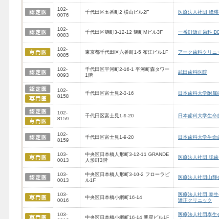
102-
千代田区五番町2 横山ビル2F
医療法人社団 峰
0076
102-
千代田区麹町3-12-12 麹町Mビル3F
一番町矯正歯科 DEN
0083
102-
東京都千代田区六番町1-5 布江ビル1F
アーク歯科クリニ
0085
102-
千代田区平河町2-16-1 平河町森タワー
武田歯科医院
0093
1階
102-
千代田区富士見2-3-16
日本歯科大学附属
8158
102-
千代田区富士見1-9-20
日本歯科大学生命
8159
102-
千代田区富士見1-9-20
日本歯科大学生命
8159
103-
中央区日本橋人形町3-12-11 GRANDE
医療法人社団 聡歯
0013
人形町3階
103-
中央区日本橋人形町3-10-2 フローラビ
医療法人社団山輝
0013
ル1F
103-
医療法人社団 泰生
中央区日本橋小網町16-14
0016
矯正クリニック
103-
医療法人社団泰生会
中央区日本橋小網町16-14 明星ビル1F