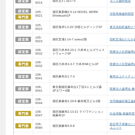
港区芝3丁目27-5
ヨシエ歯科医院
0014
105-
港区東新橋2-5-14 NOVEL WORK
汐留高橋歯科医院
0021
Shimbashi1F
105-
港区海岸1-2-20 汐留ビルディング2F
東京浜松町歯科ク
0022
105-
港区芝浦1-14-7 solea1階
田町芝浦おだなか
0023
106-
港区六本木6-10-1 六本木ヒルズウェス
医療法人社団歯周
0032
トウォーク6F
106-
港区六本木3-3-7 六本木NKビル3F
医療法人社団歯周
0032
106-
港区麻布台1-7-3
麻布台ユナイテッ
0041
106-
東京都港区麻布台1丁目3-1 ヒルズ森
医療法人歯周会 
0041
JPタワー4階
106-
港区東麻布2-29-8 麻布尾又ビル1階
赤羽橋歯科矯正歯
0044
106-
港区南麻布2-13-21 ライワマンション
白金高輪 姫歯科室
0047
南麻布1F
106-
総合母子保健セン
港区南麻布5-6-8
8580
ユニット