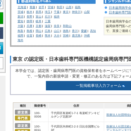
北海道
青森
岩手
宮城
秋田
山形
福島
日本歯周病学会
茨城
栃木
群馬
埼玉
千葉
東京
神奈川
山梨
日本歯科専門医
新潟
長野
富山
石川
福井
日本歯周病学会
愛知
静岡
岐阜
三重
歯周病専門医へ
大阪
兵庫
京都
滋賀
奈良
和歌山
で、直接ご連絡
鳥取
島根
岡山
広島
山口
徳島
香川
愛媛
高知
福岡
佐賀
長崎
熊本
大分
宮崎
鹿児島
沖縄
海外
東京 の認定医・日本歯科専門医機構認定歯周病専門
本学会では、認定医・歯周病専門医の資格保有者をホームページに
で、一覧内容の新規申請・変更・修正のある方は下記フォー
一覧掲載事項入力フォーム
種別
郵便番号
住所
病
100-
千代田区有楽町1-7-1 有楽町デンキビ
医療法人社団明佳
0006
ルヂング北館3F
100-
千代田区内幸町2-2-3 日比谷国際ビル
医療法人社団北欧
0011
3F
デンタルセンター)