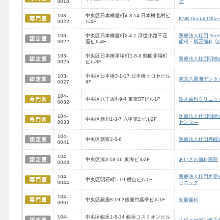
0016
ク
103-
中央区日本橋室町4-3-14 日本橋北村ビ
KNB Dental Offi
0022
ル4F
103-
中央区日本橋室町2-4-1 浮世小路千疋
医療法人社団 Teeth
0022
屋ビル4F
歯科・矯正歯科 包括
103-
中央区日本橋茅場町1-8-3 郵船茅場町
医療法人社団明徳会
0025
ビル3F
103-
中央区日本橋3-1-17 日本橋ヒロセビル
東京八重洲デンタ
0027
9F
104-
中央区八丁堀4-9-4 東京STビル1F
鈴木歯科クリニッ
0032
104-
医療法人社団明徳
中央区新川1-3-7 六甲第2ビル2F
0033
センタ―
104-
中央区新富2-5-6
医療法人社団秀睦
0041
104-
中央区湊3-18-16 東海ビル2F
あいさわ歯科医院
0043
104-
医療法人社団恵聖
中央区明石町5-19 横山ビル1F
0044
リニック
104-
中央区銀座8-19-3銀座竹葉亭ビル1F
安藤歯科
0061
104-
中央区銀座1-5-14 銀座コスミオンビル
スウェーデン矯正