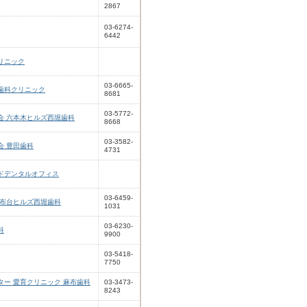
2867
03-6274-
6442
リニック
03-6665-
歯科クリニック
8681
03-5772-
会 六本木ヒルズ西堀歯科
8668
03-3582-
会 豊田歯科
4731
ドデンタルオフィス
03-6459-
麻布台ヒルズ西堀歯科
1031
03-6230-
科
9900
03-5418-
7750
ター 愛育クリニック 麻布歯科
03-3473-
8243