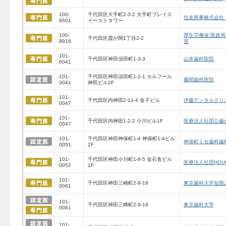
100-
千代田区大手町2-3-2 大手町プレイス
住友商事株式会社
8601
イーストタワー
100-
厚生労働省 医政局
千代田区霞が関1丁目2-2
8916
室
101-
千代田区神田須田町1-3-3
山本歯科医院
0041
101-
千代田区神田須田町1-2-1 カルフール
藤関歯科医院
0041
神田ビル2F
101-
千代田区内神田2-11-4 金子ビル
伊藤デンタルクリ
0047
101-
千代田区内神田1-2-2 小川ビル1F
医療法人社団公歯
0047
101-
千代田区神田神保町1-4 神保町1-4ビル
神保町ミセ歯科歯
0051
2F
101-
千代田区神田小川町1-8-5 金石舎ビル
医療法人社団HOU
0052
1F
101-
千代田区神田三崎町2-9-18
東京歯科大学短期
0061
101-
千代田区神田三崎町2-9-18
東京歯科大学
0061
101-