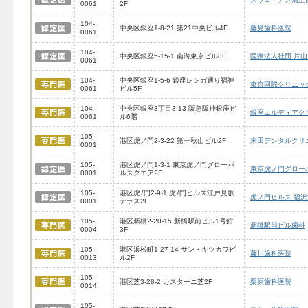
0061
2F
104-
中央区銀座1-8-21 第21中央ビル4F
藤見歯科医院
0061
104-
中央区銀座5-15-1 南海東京ビル8F
医療法人社団 片
0061
104-
中央区銀座1-5-6 銀座レンガ通り福神
東京国際クリニッ
0061
ビル5F
104-
中央区銀座3丁目3-13 阪急阪神銀座ビ
銀座エルディアク
0061
ル6階
105-
港区虎ノ門2-3-22 第一秋山ビル2F
末田デンタルクリ
0001
105-
港区虎ノ門1-3-1 東京虎ノ門グローバ
東京虎ノ門グロー
0001
ルスクエア2F
105-
港区虎ﾉ門2-9-1 虎ﾉ門ヒルズ江戸見坂
虎ノ門ヒルズ 福
0001
テラス2F
105-
港区新橋2-20-15 新橋駅前ビル1号館
新橋駅前ビル歯科
0004
3F
105-
港区浜松町1-27-14 サン・キツカワビ
藤川歯科医院
0013
ル2F
105-
港区芝3-28-2 カスターニ芝2F
栗原歯科医院
0014
105-