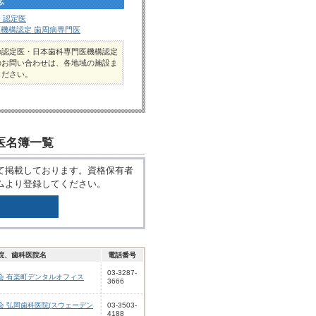
 認定医
機構認定 歯周病専門医
の認定医・日本歯科専門医機構認定
のお問い合わせは、各地域の施設ま
ください。
医名簿一覧
て掲載しております。資格保有者
ムより登録してください。
院、歯科医院名
電話番号
03-3287-
会 有楽町デンタルオフィス
3666
会 弘岡歯科医院(スウェーデン
03-3503-
4188