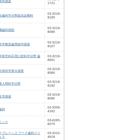
病学講座
1721
03-3219-
合歯科学分野総合診療科
8195
03-3219-
属歯科病院
8080
03-3219-
存学教室歯周病学講座
8107
学研究科応用口腔科学分野 歯
03-3219-
8001
03-3219-
科保存学第Ⅲ講座
8080
03-3219-
療人間科学分野
8192
03-3219-
生学講座
8080
03-3556-
歯科
4182
03-6265-
ニック
6075
クブレーンズ アーク歯科クリ
03-3222-
ィス
4618