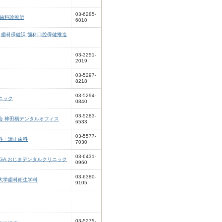
03-6285-
 歯科診療所
6010
 歯科保健課 歯科口腔保健推進
03-3251-
2019
03-5297-
8218
03-5294-
ニック
0840
03-5283-
会 神田橋デンタルオフィス
6533
03-5577-
科・矯正歯科
7030
03-6431-
GA おじまデンタルクリニック
0960
03-6380-
大学歯科衛生学科
9105
03-5275-