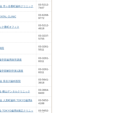
03-5212-
瑛会 市ヶ谷番町歯科クリニック
7447
03-6268-
TAL CLINIC
9772
03-5212-
ック番町オフィス
4618
03-3237-
5755
03-3261-
病院
5511
03-3261-
歯学部歯周病学講座
8311
03-3261-
歯学部解剖学第1講座
8311
03-5641-
会 長谷川歯科医院
3918
03-3664-
会 横山デンタルクリニック
8400
会 人形町歯科 TOKYO歯周&
03-5652-
4188
 TOKYO歯周&矯正クリニッ
03-5652-