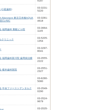
4187
03-3231-
ce (小延歯科)
5220
 Alignment 東京日本橋AQUA
03-3281-
CLINIC
4618
03-3664-
 福岡歯科 郵船ビル院
1145
03-5205-
ルクリニック
1354
03-3297-
ク
8041
会 福岡歯科新川院 歯周病治療
03-3555-
2222
03-3551-
会 榎本歯科医院
2327
03-6280-
5080
会 中央ファーストデンタルク
03-3549-
0290
03-3524-
9679
03-3535-
歯科