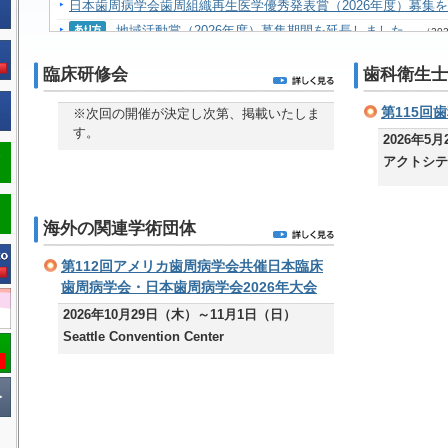
日本歯周病学会歯周組織再生医学優秀発表賞（2026年度）募集
地域活動賞（2026年度）募集期間を延長しました。
（20
会務報告を更新しました。
（2026年6月1日）
臨床研修会
歯科衛生士
日本歯周病学会学部学生優秀発表賞第68回秋季受賞者を掲載し
日本歯周病学会歯周組織再生医学優秀発表賞第68回秋季受賞者
第115回
※次回の開催が決定し次第、掲載いたしま
日本歯周病学会 Young Investigator Award第11回受賞者を掲
す。
2026年5月
ベストデンタルハイジニスト賞第40回受賞者を掲載しました。
（
アクトシテ
日本歯周病学会若手優秀臨床ポスター賞第68回秋季受賞者を掲
海外の関連学術団体
第112回アメリカ歯周病学会共催日本臨床
歯周病学会・日本歯周病学会2026年大会
2026年10月29日（木）～11月1日（日）
Seattle Convention Center