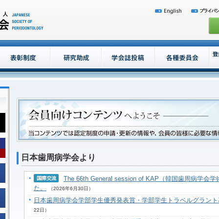
日本歯周病学会より
The 66th General session of KAP（韓国
た。
（2026年6月30日）
日本歯周病学会学部学生優秀発表賞・学部学生トラベルグラント
22日）