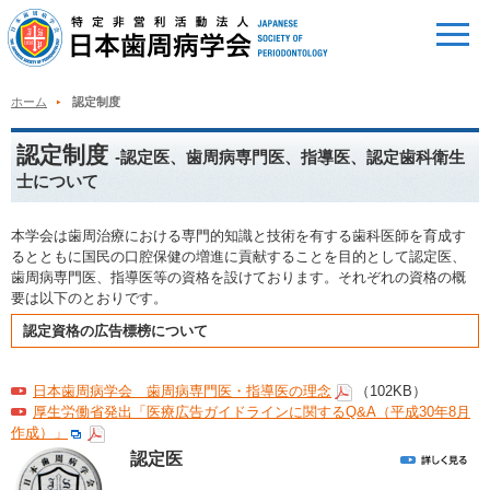
ホーム
認定制度
認定制度
-認定医、歯周病専門医、指導医、認定歯科衛生
士について
本学会は歯周治療における専門的知識と技術を有する歯科医師を育成す
るとともに国民の口腔保健の増進に貢献することを目的として認定医、
歯周病専門医、指導医等の資格を設けております。それぞれの資格の概
要は以下のとおりです。
認定資格の広告標榜について
日本歯周病学会 歯周病専門医・指導医の理念
（102KB）
厚生労働省発出「医療広告ガイドラインに関するQ&A（平成30年8月
作成）」
認定医