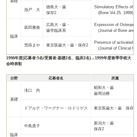
基礎
徳島大・歯
Stimulatory Effects of P
池戸 大
保存2
(Bone Vol.25, 1999)
広島大・歯・
Expression of Osteoprot
坂田雅俊
歯学臨床系
(Journal of Bone and M
臨床
Presence of activated B-
荒蒔まや
東京医歯大・歯・保存2
(Journal of Clinical I
1998年度(応募者:5名/受賞者:基礎2名、臨床2名)→1999年度春季学術大
会時表彰
分野
応募者名
所属
昭和大・歯
滝口 尚
歯周治療
基礎
ドアルテ・ワーグナー・ロドリゲス
東京医歯大・歯 保存2
新潟大・歯
中島貴子
保存2
臨床