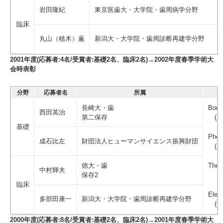
岩田隆紀
東京医歯大・大学院・歯周病学分野
臨床
丸山（植木）薫
新潟大・大学院・歯周診断再建学分野
2001年度(応募者:4名/受賞者:基礎2名、臨床2名)→2002年度春季学術大
会時表彰
分野
応募者名
所属
長崎大・歯
Bone 
西田英治
第二保存
(Jou
基礎
Pheny
成石比左
財団法人ヒューマンサイエンス振興財団
(Jou
徳大・歯
The A
中村輝夫
保存2
（Jou
臨床
Eleva
多部田康一
新潟大・大学院・歯周診断再建学分野
(Cli
2000年度(応募者:8名/受賞者:基礎2名、臨床2名)→2001年度春季学術大