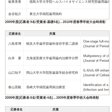
板東美香
徳島大学大学院ヘルスバイオサイエンス研究部歯周歯内
金谷聡介
東北大学病院歯周病科
2009年度(応募者:9名/受賞者:基礎4名)→2010年度春季学術大会時表彰
応募者名
所属
One-stage full-mouth
八島章博
鶴見大学歯学部歯科保存学第二講座
(Journal of Periodon
Multipotency of clon
白井 要
北海道医療大学歯周歯内治療学分野
(Journal of Periodo
IL-6/sIL-6R enhance
山口知子
岡山大学大学院医歯薬学総合研究科
(Journal of Cellular
Identification of a
春山晃毅
長崎大学病院歯周病治療室
(Infection and Immu
2008年度(応募者:8名/受賞者:4名)→2009年度春季学術大会時表彰
応募者名
所属