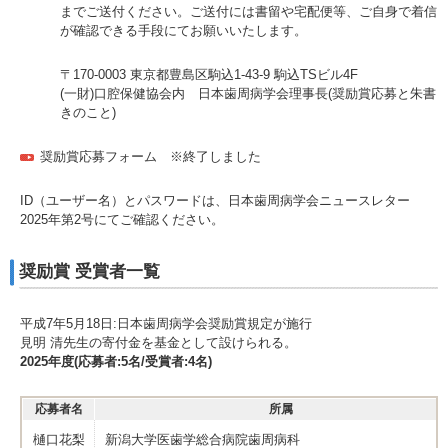
までご送付ください。ご送付には書留や宅配便等、ご自身で着信
が確認できる手段にてお願いいたします。
〒170-0003 東京都豊島区駒込1-43-9 駒込TSビル4F
(一財)口腔保健協会内 日本歯周病学会理事長(奨励賞応募と朱書
きのこと)
奨励賞応募フォーム
※終了しました
ID（ユーザー名）とパスワードは、日本歯周病学会ニュースレター
2025年第2号にてご確認ください。
奨励賞 受賞者一覧
平成7年5月18日:日本歯周病学会奨励賞規定が施行
見明 清先生の寄付金を基金として設けられる。
2025年度(応募者:5名/受賞者:4名)
応募者名
所属
樋口花梨
新潟大学医歯学総合病院歯周病科