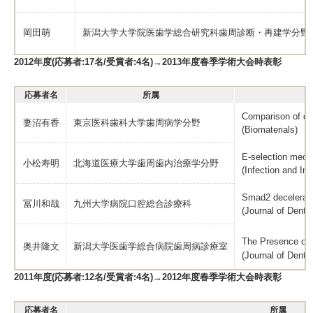
岡田萌
新潟大学大学院医歯学総合研究科歯周診断・再建学分野
2012年度(応募者:17名/受賞者:4名)→2013年度春季学術大会時表彰
応募者名
所属
Comparison of dif
妻沼有香
東京医科歯科大学歯周病学分野
(Biomaterials)
E-selection medi
小松寿明
北海道医療大学歯周歯内治療学分野
(Infection and Im
Smad2 decelerates
冨川和哉
九州大学病院口腔総合診療科
(Journal of Denta
The Presence of 
奥井隆文
新潟大学医歯学総合病院歯周病診療室
(Journal of Denta
2011年度(応募者:12名/受賞者:4名)→2012年度春季学術大会時表彰
応募者名
所属