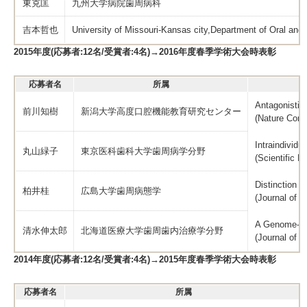
東克匡
九州大学病院歯周病科
吉本哲也
University of Missouri-Kansas city,Department of Oral and 
2015年度(応募者:12名/受賞者:4名)→2016年度春季学術大会時表彰
応募者名
所属
Antagonistic
前川知樹
新潟大学高度口腔機能教育研究センター
(Nature Com
Intraindividua
丸山緑子
東京医科歯科大学歯周病学分野
(Scientific R
Distinction b
柏井桂
広島大学歯周病態学
(Journal of C
A Genome-wid
清水伸太郎
北海道医療大学歯周歯内治療学分野
(Journal of 
2014年度(応募者:12名/受賞者:4名)→2015年度春季学術大会時表彰
応募者名
所属