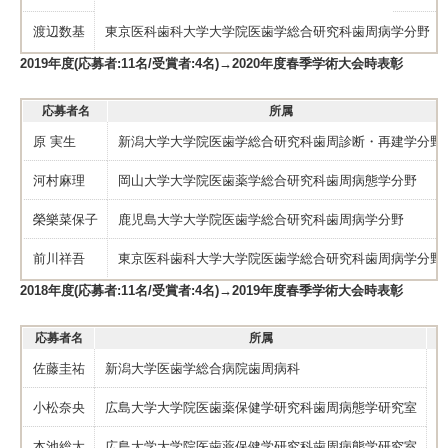
渡辺数基
東京医科歯科大学大学院医歯学総合研究科歯周病学分野
2019年度(応募者:11名/受賞者:4名)→2020年度春季学術大会時表彰
応募者名
所属
原 実生
新潟大学大学院医歯学総合研究科歯周診断・再建学分野
河村麻理
岡山大学大学院医歯薬学総合研究科歯周病態学分野
榮樂菜保子
鹿児島大学大学院医歯学総合研究科歯周病学分野
前川祥吾
東京医科歯科大学大学院医歯学総合研究科歯周病学分野
2018年度(応募者:11名/受賞者:4名)→2019年度春季学術大会時表彰
応募者名
所属
佐藤圭祐
新潟大学医歯学総合病院歯周病科
A
小松奈央
広島大学大学院医歯薬保健学研究科歯周病態学研究室
T
本池総太
広島大学大学院医歯薬保健学研究科歯周病態学研究室
C