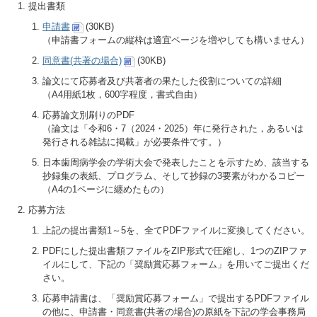
提出書類
申請書
(30KB)
（申請書フォームの縦枠は適宜ページを増やしても構いません）
同意書(共著の場合)
(30KB)
論文にて応募者及び共著者の果たした役割についての詳細
（A4用紙1枚，600字程度，書式自由）
応募論文別刷りのPDF
（論文は「令和6・7（2024・2025）年に発行された，あるいは
発行される雑誌に掲載」が必要条件です。）
日本歯周病学会の学術大会で発表したことを示すため、該当する
抄録集の表紙、プログラム、そして抄録の3要素がわかるコピー
（A4の1ページに纏めたもの）
応募方法
上記の提出書類1～5を、全てPDFファイルに変換してください。
PDFにした提出書類ファイルをZIP形式で圧縮し、1つのZIPファ
イルにして、下記の「奨励賞応募フォーム」を用いてご提出くだ
さい。
応募申請書は、「奨励賞応募フォーム」で提出するPDFファイル
の他に、申請書・同意書(共著の場合)の原紙を下記の学会事務局