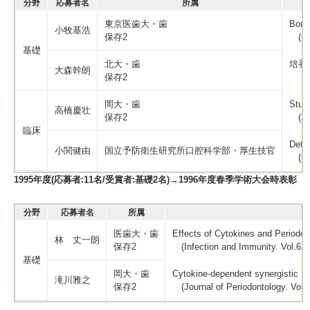
分野
応募者名
所属
東京医歯大・歯
Bone 
小牧基浩
保存2
(Cel
基礎
北大・歯
培養
大森幹朗
保存2
（日歯
岡大・歯
Studi
高橋慶壮
保存2
(Jou
臨床
Detec
小関健由
国立予防衛生研究所口腔科学部・厚生技官
(Ora
1995年度(応募者:11名/受賞者:基礎2名)→1996年度春季学術大会時表彰
分野
応募者名
所属
医歯大・歯
Effects of Cytokines and Periodont
林 丈一朗
保存2
(Infection and Immunity. Vol.62,
基礎
岡大・歯
Cytokine-dependent synergistic reg
滝川雅之
保存2
(Journal of Periodontology. Vol.6