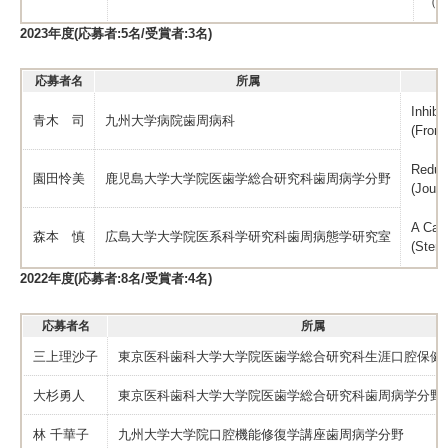
（Jo
2023年度(応募者:5名/受賞者:3名)
応募者名
所属
Inhibi
青木 司
九州大学病院歯周病科
(Front
Reduc
園田怜美
鹿児島大学大学院医歯学総合研究科歯周病学分野
(Journ
A Cart
森本 慎
広島大学大学院医系科学研究科歯周病態学研究室
(Stem
2022年度(応募者:8名/受賞者:4名)
応募者名
所属
三上理沙子
東京医科歯科大学大学院医歯学総合研究科生涯口腔保健
大杉勇人
東京医科歯科大学大学院医歯学総合研究科歯周病学分野
林 千華子
九州大学大学院口腔機能修復学講座歯周病学分野