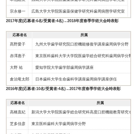
宗永修一
広島大学大学院医歯薬保健学研究科歯周病態学研究室
T
2017年度(応募者:6名/受賞者:4名)→2018年度春季学術大会時表彰
応募者名
所属
髙野愛子
九州大学歯学研究院口腔機能修復学講座歯周病学分野
赤澤惠子
東京医科歯科大学大学院医歯学総合研究科歯周病学分野
大野 祐
愛知学院大学歯学部歯周病学講座
倉治竜太郎
日本歯科大学生命歯科学講座歯周病学講座併任
2016年度(応募者:10名/受賞者:4名)→2017年度春季学術大会時表彰
応募者名
所属
高橋直紀
新潟大学大学院医歯学総合研究科高度口腔機能教育研究セ
芝多佳彦
東京医科歯科大学歯周病学分野