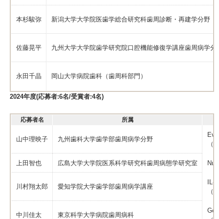
本杉駿弥
新潟大学大学院医歯学総合研究科歯周診断・再建学分野
佐藤晃平
九州大学大学院歯学研究院口腔機能修復学講座歯周病学分
永田千晶
岡山大学病院歯科（歯周科部門）
2024年度(応募者:6名/受賞者:4名)
応募者名
所属
Eva
山中理映子
九州歯科大学歯学部歯周病学分野
（In
上田智也
広島大学大学院医系科学研究科歯周病態学研究室
Nuc
IL-3
川村翔太郎
愛知学院大学歯学部歯周病学講座
（Th
Gene
中川佳太
東京科学大学病院歯周病科