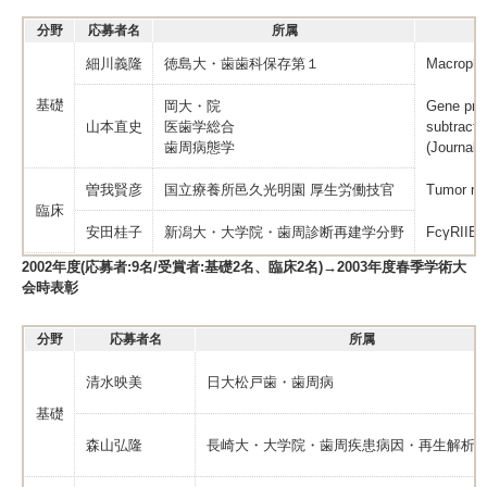
分野
応募者名
所属
細川義隆
徳島大・歯歯科保存第１
Macrophag
基礎
岡大・院
Gene prof
山本直史
医歯学総合
subtracti
歯周病態学
(Journal 
曽我賢彦
国立療養所邑久光明園 厚生労働技官
Tumor nec
臨床
安田桂子
新潟大・大学院・歯周診断再建学分野
FcγRIIB g
2002年度(応募者:9名/受賞者:基礎2名、臨床2名)→2003年度春季学術大
会時表彰
分野
応募者名
所属
清水映美
日大松戸歯・歯周病
基礎
森山弘隆
長崎大・大学院・歯周疾患病因・再生解析