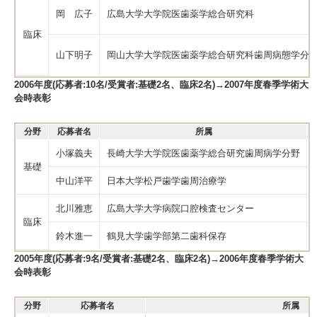
岡 広子
広島大学大学院医歯薬学総合研究科
臨床
山下明子
岡山大学大学院医歯薬学総合研究科歯周病態学分
2006年度(応募者:10名/受賞者:基礎2名、臨床2名)→2007年度春季学術大
会時表彰
分野
応募者名
所属
小塚義夫
長崎大学大学院医歯薬学総合研究歯周病学分野
基礎
中山洋平
日本大学松戸歯学歯周治療学
北川雅恵
広島大学大学病院口腔検査センター
臨床
鈴木進一
鶴見大学歯学部第二歯科保存
2005年度(応募者:9名/受賞者:基礎2名、臨床2名)→2006年度春季学術大
会時表彰
分野
応募者名
所属