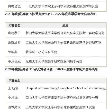
田村哲也
広島大学大学院医系科学研究科歯周病態学研究室
2021年度(応募者:7名/受賞者:4名)→2022年度春季学術大会時表彰
応募者名
所属
山崎恭子
新潟大学大学院医歯学総合研究科歯周診断・再建学分野
畑野紗希
広島大学大学院医系科学研究科歯周病態学分野研究室
菅毅典
菅歯科・小児歯科医院
中尾雄紀
九州大学大学院歯学研究院歯周病学分野
2020年度(応募者:11名/受賞者:4名)→2021年度春季学術大会時表彰
応募者名
王 祝愉
Hospital of tomatology,Guanghua School of Stomatology,S
中村 心
岡山大学大学院医歯薬学総合研究科歯周病態学分野
濵本結太
広島大学大学院医系科学研究科歯周病態学研究室