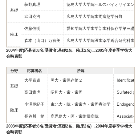
荻野真理
徳島大学大学院ヘルスバイオサイエン
基礎
武田克浩
広島大学大学院歯周病態学分野
佐藤信明
愛知学院大学歯学部歯科保存学第三講
臨床
森本（山口）万有美
広島大学大学院医歯薬学総合研究科歯
2004年度(応募者:8名/受賞者:基礎2名、臨床2名)→2005年度春季学術大
会時表彰
分野
応募者名
所属
大平泰資
岡大・歯保存第２
Identificati
基礎
高田貴虎
昭和大・歯・歯周
Sulfated po
小澤亜紀子
東北大・院・歯歯内・歯周療法学
Endogenous 
臨床
長谷川 梢
鹿児島大・医・歯附属病院
Association
2003年度(応募者:8名/受賞者:基礎2名、臨床2名)→2004年度春季学術大
会時表彰