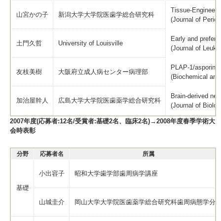
Tissue-Engineere
山宮かの子
新潟大学大学院医歯学総合研究科
(Journal of Perio
Early and prefere
土門久哲
University of Louisville
(Journal of Leuko
PLAP-1/asporin inh
友枝美樹
大阪府立成人病センター病理部
(Biochemical and
Brain-derived neu
加治屋幹人
広島大学大学院医歯薬学総合研究科
(Journal of Biolo
2007年度(応募者:12名/受賞者:基礎2名、臨床2名)→2008年度春季学術大
会時表彰
分野
応募者名
所属
小出容子
昭和大学歯学部歯周病学講座
基礎
山城圭介
岡山大学大学院医歯薬学総合研究科歯周病態学分