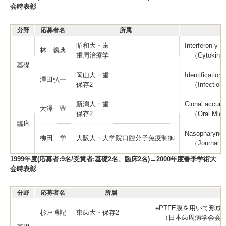
会時表彰
分野
応募者名
所属
昭和大・歯
Interferon-γ a
林 義典
歯周治療学
（Cytokine V
基礎
岡山大・歯
Identification
澤田弘一
保存2
（Infection a
新潟大・歯
Clonal accumul
大澤 豊
保存2
（Oral Micro
臨床
Nasopharyngea
柳田 学
大阪大・大学院口腔分子免疫制御
（Journal of
1999年度(応募者:9名/受賞者:基礎2名、臨床2名)→2000年度春季学術大
会時表彰
分野
応募者名
所属
ePTFE膜を用いて形
杉戸博記
東歯大・保存2
（日本歯周病学会会誌 Vol.