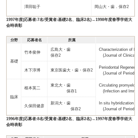
澤田聡子
岡山大・歯．保存2
1997年度(応募者:7名/受賞者:基礎2名、臨床2名)→1998年度春季学術大
会時表彰
分野
応募者名
所属
広島大・歯
Characterization of B
竹本俊伸
保存2
(Journal of Clinical 
基礎
Periodontal Regenerat
木下淳博
東京医歯大・歯・保存2
(Journal of Periodont
東北大・歯
Circulating promyeloc
根本英二
保存1
(Infection and Immun
臨床
新潟大・歯
In situ hybridization
久保田健彦
保存2
(Journal of Periodon
1996年度(応募者:8名/受賞者:基礎2名、臨床2名)→1997年度春季学術大
会時表彰