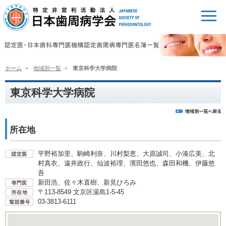
ホーム
地域別一覧
東京科学大学病院
東京科学大学病院
所在地
平野裕加里、駒崎利奈、川村梨恵、大原誠司、小湊広美、北
村真衣、遠井政行、仙波裕理、濱田悠也、森田和機、伊藤悠
吾
新田浩、佐々木直樹、新見ひろみ
〒113-8549 文京区湯島1-5-45
03-3813-6111