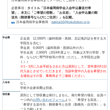
日本歯周病学会事務局までメールにてご請求ください。
必要事項：
タイトル「日本歯周病学会入会申込書送付希
望」、本文に「ご希望の部数」「お名前」「入会申込書の郵
送先（郵便番号ならびにご住所）」を記載。
日本歯周病学会事務局
gakkai16@kokuhoken.or.jp
年会費
正会員 12,000円（歯科医師・医師。左記免許証を有する大
学院生を含む）
準会員 9,000円（歯科医師・医師以外の方）
学生会員 2,000円（2024年度より、対象は大学の学部，学
科，ならびに専門学校等の学生（ただし、大学院生は除
く））
※1～3月に入会手続をされた方は原則として、翌年度4月1日
付入会とさせていただきます。当該年度中の入会を希望され
る場合はその旨、事務局までご連絡ください。
入会金
なし
学術大会参加費は別途。
領収書
原則として領収書は発行しません。発行希望の場合、会員ペ
ージ内の
お問い合わせフォーム
より、「希望する宛名」、
「希望する送付先：郵便番号と住所（勤務先・自宅等）」を
ご入力願います。