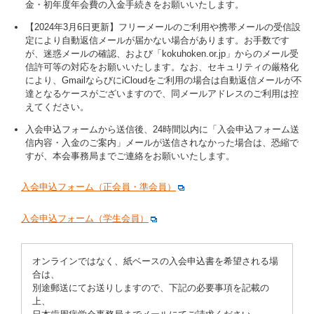
金・初年度年会費の入金手続きをお願いいたします。
【2024年3月6日更新】フリーメールのご利用や携帯メールの受信設
定により自動返信メールが届かない場合があります。お手数です
が、迷惑メールの確認、および「kokuhoken.or.jp」からのメール受
信許可等の対応をお願いいたします。なお、セキュリティの厳格化
により、GmailならびにiCloudをご利用の場合は自動返信メールが不
達となるケースがございますので、同メールアドレスのご利用は控
えてください。
入会申込フォームから送信後、24時間以内に「入会申込フォーム送
信内容・入金のご案内」メールが送信されなかった場合は、恐縮で
すが、本会事務局までご連絡をお願いいたします。
入会申込フォーム（正会員・準会員）
入会申込フォーム（学生会員）
オンラインではなく、紙ベースの入会申込書を希望される場
合は、
別途郵送にてお送りしますので、下記の必要事項を記載の
上、