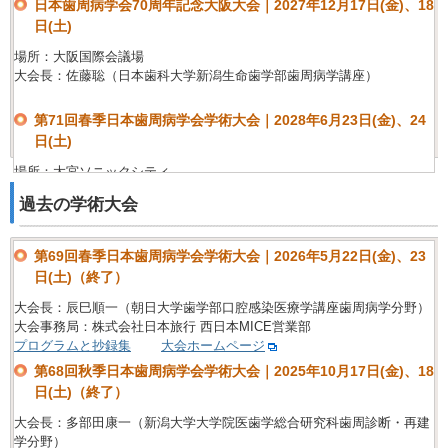
日本歯周病学会70周年記念大阪大会｜2027年12月17日(金)、18
日(土)
場所：大阪国際会議場
大会長：佐藤聡（日本歯科大学新潟生命歯学部歯周病学講座）
第71回春季日本歯周病学会学術大会｜2028年6月23日(金)、24
日(土)
場所：大宮ソニックシティ
大会長：林 丈一朗（明海大学歯学部口腔生物再生医工学講座歯周病学分
過去の学術大会
野）
第71回秋季日本歯周病学会学術大会｜2028年12月1日（金）、
第69回春季日本歯周病学会学術大会｜2026年5月22日(金)、23
2日（土）
日(土)（終了）
場所：東京ファッションタウンビル(TFTホール)
大会長：辰巳順一（朝日大学歯学部口腔感染医療学講座歯周病学分野）
大会長：長野孝俊（鶴見大学歯学部歯周病学講座）
大会事務局：株式会社日本旅行 西日本MICE営業部
プログラムと抄録集
大会ホームページ
第72回春季日本歯周病学会学術大会｜未定
第68回秋季日本歯周病学会学術大会｜2025年10月17日(金)、18
日(土)（終了）
場所：未定
大会長：竹立匡秀（大阪大学大学院歯学研究科口腔治療学講座）
大会長：多部田康一（新潟大学大学院医歯学総合研究科歯周診断・再建
学分野）