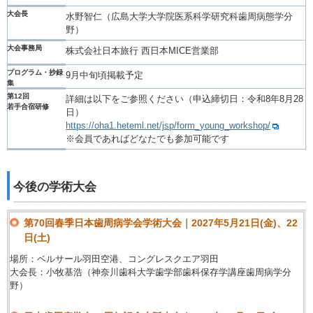
大会長
水野智仁（広島大学大学院医系科学研究科歯周病態学分
野）
大会事務局
株式会社日本旅行 西日本MICE営業部
プログラム・抄録
9月中旬頃掲載予定
集
第12回
詳細は以下をご参照ください（申込締切日：令和8年8月28
若手合宿研修
日）
https://oha1.heteml.net/jsp/form_young_workshop/
※会員であればどなたでも参加可能です
今後の学術大会
第70回春季日本歯周病学会学術大会｜2027年5月21日(金)、22
日(土)
場所：ベルサール羽田空港、コングレスクエア羽田
大会長：小牧基浩（神奈川歯科大学歯学部歯科保存学講座歯周病学分
野）