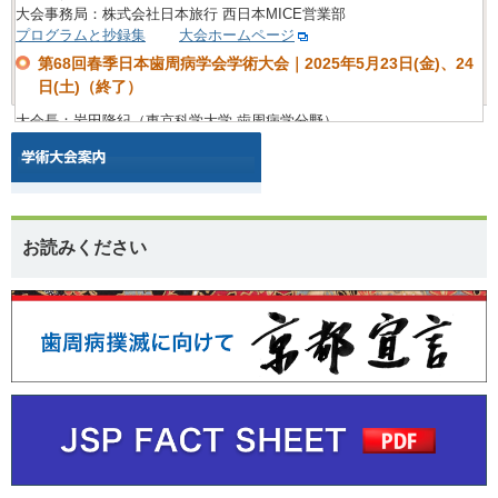
大会事務局：株式会社日本旅行 西日本MICE営業部
第72回秋季日本歯周病学会学術大会｜2029年10月12日(金)、13
プログラムと抄録集
大会ホームページ
日(土)
第68回春季日本歯周病学会学術大会｜2025年5月23日(金)、24
場所：幕張メッセ
日(土)（終了）
大会長：中山洋平（日本大学松戸歯学部歯周治療学講座）
大会長：岩田隆紀（東京科学大学 歯周病学分野）
大会事務局：株式会社日本旅行 西日本MICE営業部
第73回秋季日本歯周病学会学術大会｜未定
プログラムと抄録集
大会ホームページ
場所：未定
第67回秋季日本歯周病学会学術大会｜2024年10月4日(金)、5日
大会長：吉永泰周（福岡歯科大学口腔治療学講座 歯周病学分野）
(土)（終了）
お読みください
大会長：菅谷 勉（北海道大学大学院歯学研究院歯周病学教室）
第74回春季日本歯周病学会学術大会｜未定
大会事務局：株式会社日本旅行 西日本MICE営業部
場所：未定
プログラムと抄録集
大会ホームページ
大会長：高橋直紀（北海道大学大学院歯学研究院 歯周病学教室）
第67回春季日本歯周病学会学術大会｜2024年5月24日(金)、25
日(土)（終了）
大会長：高橋慶壮（奥羽大学歯学部歯科保存学講座歯周病学分野）
大会事務局：株式会社日本旅行 大阪法人営業統括部 MICE営業部
プログラムと抄録集
大会ホームページ
第66回秋季日本歯周病学会学術大会｜2023年10月13日(金)、14
日(土)（終了）