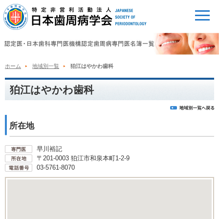
ホーム
地域別一覧
狛江はやかわ歯科
狛江はやかわ歯科
所在地
早川裕記
〒201-0003 狛江市和泉本町1-2-9
03-5761-8070