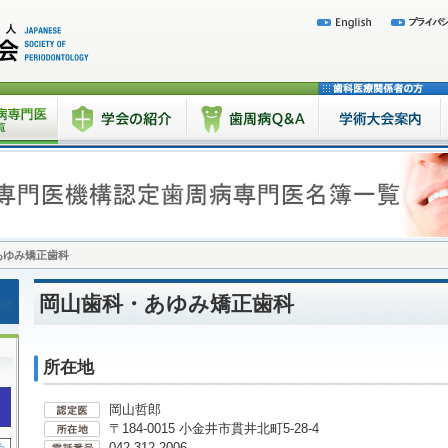
あゆみ矯正歯科
岡山歯科・あゆみ矯正歯科
所在地
岡山哲郎
〒184-0015 小金井市貫井北町5-28-4
042-312-2006