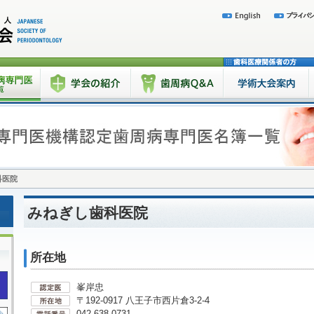
科医院
みねぎし歯科医院
所在地
峯岸忠
〒192-0917 八王子市西片倉3-2-4
042-638-0731