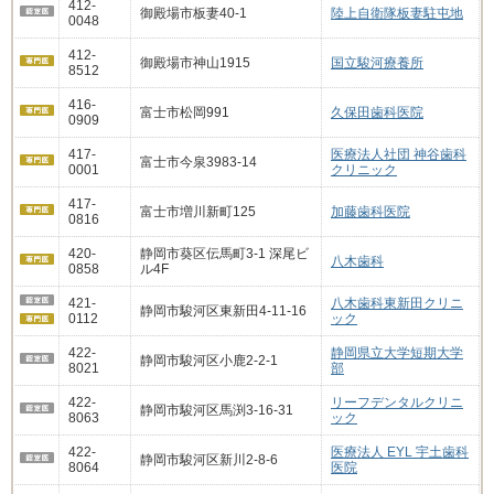
412-
御殿場市板妻40-1
陸上自衛隊板妻駐屯地
0048
412-
御殿場市神山1915
国立駿河療養所
8512
416-
富士市松岡991
久保田歯科医院
0909
417-
医療法人社団 神谷歯科
富士市今泉3983-14
0001
クリニック
417-
富士市増川新町125
加藤歯科医院
0816
420-
静岡市葵区伝馬町3-1 深尾ビ
八木歯科
0858
ル4F
421-
八木歯科東新田クリニ
静岡市駿河区東新田4-11-16
0112
ック
422-
静岡県立大学短期大学
静岡市駿河区小鹿2-2-1
8021
部
422-
リーフデンタルクリニ
静岡市駿河区馬渕3-16-31
8063
ック
422-
医療法人 EYL 宇土歯科
静岡市駿河区新川2-8-6
8064
医院