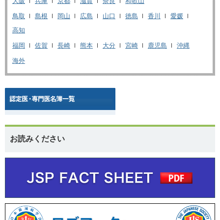
大阪
兵庫
京都
滋賀
奈良
和歌山
鳥取
島根
岡山
広島
山口
徳島
香川
愛媛
高知
福岡
佐賀
長崎
熊本
大分
宮崎
鹿児島
沖縄
海外
お読みください