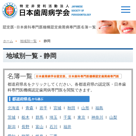
ホーム
地域別一覧
静岡
地域別一覧 - 静岡
都道府県名をクリックしてください。各都道府県の認定医・日本歯
科専門医機構認定歯周病専門医を閲覧できます。
北海道
青森
岩手
宮城
秋田
山形
福島
茨城
栃木
群馬
埼玉
千葉
東京
神奈川
山梨
新潟
長野
富山
石川
福井