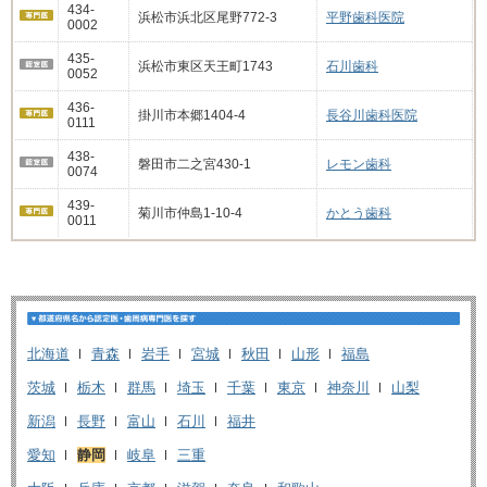
434-
浜松市浜北区尾野772-3
平野歯科医院
0002
435-
浜松市東区天王町1743
石川歯科
0052
436-
掛川市本郷1404-4
長谷川歯科医院
0111
438-
磐田市二之宮430-1
レモン歯科
0074
439-
菊川市仲島1-10-4
かとう歯科
0011
北海道
青森
岩手
宮城
秋田
山形
福島
茨城
栃木
群馬
埼玉
千葉
東京
神奈川
山梨
新潟
長野
富山
石川
福井
愛知
静岡
岐阜
三重