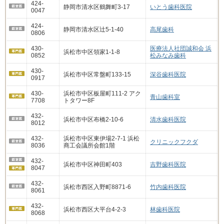
424-
静岡市清水区鶴舞町3-17
いとう歯科医院
0047
424-
静岡市清水区辻5-1-40
高尾歯科
0806
430-
医療法人社団誠和会 浜
浜松市中区領家1-1-8
0852
松みなみ歯科
430-
浜松市中区常盤町133-15
深谷歯科医院
0917
430-
浜松市中区板屋町111-2 アク
青山歯科室
7708
トタワー8F
432-
浜松市中区布橋2-10-6
清水歯科医院
8012
432-
浜松市中区東伊場2-7-1 浜松
クリニックフクダ
8036
商工会議所会館1階
432-
浜松市中区神田町403
吉野歯科医院
8047
432-
浜松市西区入野町8871-6
竹内歯科医院
8061
432-
浜松市西区大平台4-2-3
林歯科医院
8068