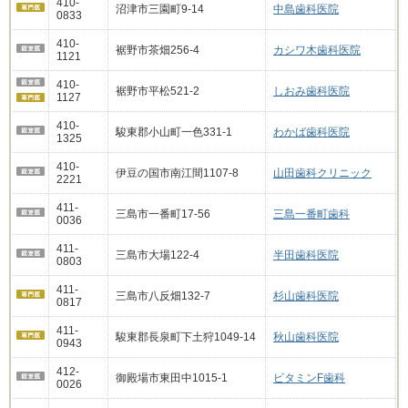
410-
沼津市三園町9-14
中島歯科医院
0833
410-
裾野市茶畑256-4
カシワ木歯科医院
1121
410-
裾野市平松521-2
しおみ歯科医院
1127
410-
駿東郡小山町一色331-1
わかば歯科医院
1325
410-
伊豆の国市南江間1107-8
山田歯科クリニック
2221
411-
三島市一番町17-56
三島一番町歯科
0036
411-
三島市大場122-4
半田歯科医院
0803
411-
三島市八反畑132-7
杉山歯科医院
0817
411-
駿東郡長泉町下土狩1049-14
秋山歯科医院
0943
412-
御殿場市東田中1015-1
ビタミンF歯科
0026