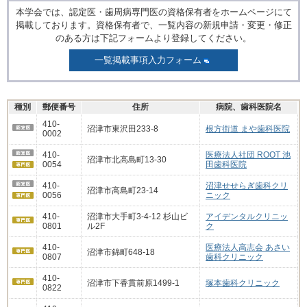
本学会では、認定医・歯周病専門医の資格保有者をホームページにて
掲載しております。資格保有者で、一覧内容の新規申請・変更・修正
のある方は下記フォームより登録してください。
一覧掲載事項入力フォーム
種別
郵便番号
住所
病院、歯科医院名
410-
沼津市東沢田233-8
根方街道 まや歯科医院
0002
410-
医療法人社団 ROOT 池
沼津市北高島町13-30
0054
田歯科医院
410-
沼津せせらぎ歯科クリ
沼津市高島町23-14
0056
ニック
410-
沼津市大手町3-4-12 杉山ビ
アイデンタルクリニッ
0801
ル2F
ク
410-
医療法人高志会 あさい
沼津市錦町648-18
0807
歯科クリニック
410-
沼津市下香貫前原1499-1
塚本歯科クリニック
0822