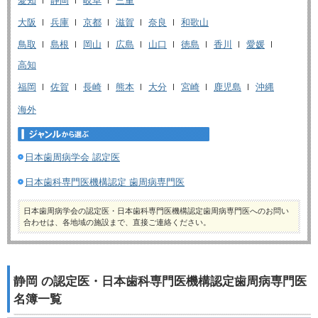
愛知
静岡
岐阜
三重
大阪
兵庫
京都
滋賀
奈良
和歌山
鳥取
島根
岡山
広島
山口
徳島
香川
愛媛
高知
福岡
佐賀
長崎
熊本
大分
宮崎
鹿児島
沖縄
海外
日本歯周病学会 認定医
日本歯科専門医機構認定 歯周病専門医
日本歯周病学会の認定医・日本歯科専門医機構認定歯周病専門医へのお問い
合わせは、各地域の施設まで、直接ご連絡ください。
静岡 の認定医・日本歯科専門医機構認定歯周病専門医
名簿一覧