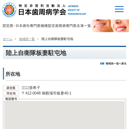
ホーム
地域別一覧
陸上自衛隊板妻駐屯地
陸上自衛隊板妻駐屯地
所在地
江口亜希子
〒412-0048 御殿場市板妻40-1