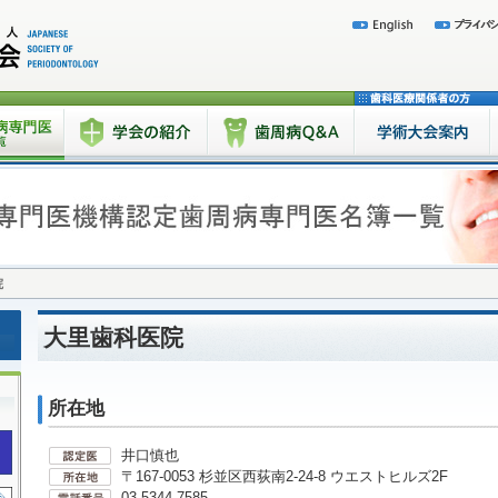
院
大里歯科医院
所在地
井口慎也
〒167-0053 杉並区西荻南2-24-8 ウエストヒルズ2F
03-5344-7585