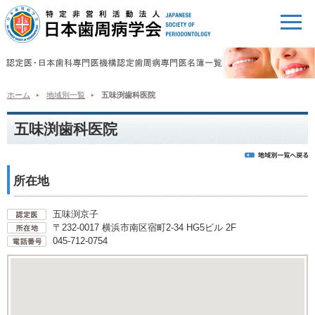
ホーム
地域別一覧
五味渕歯科医院
五味渕歯科医院
所在地
五味渕京子
〒232-0017 横浜市南区宿町2-34 HG5ビル 2F
045-712-0754