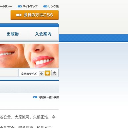
谷公貴、大原誠司、矢部正浩、今
永島百合、深谷芽吏、松島友二