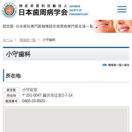
ホーム
地域別一覧
小守歯科
小守歯科
所在地
小守佑宜
〒251-0047 藤沢市辻堂2-7-14
0466-33-8920