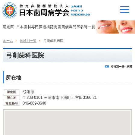
ホーム
地域別一覧
弓削歯科医院
弓削歯科医院
所在地
弓削淳
〒238-0101 三浦市南下浦町上宮田3166-21
046-889-0640