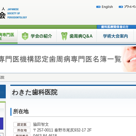
医院
わきた歯科医院
所在地
脇田智文
〒257-0011 秦野市尾尻932-17 2F
0463-84-4618