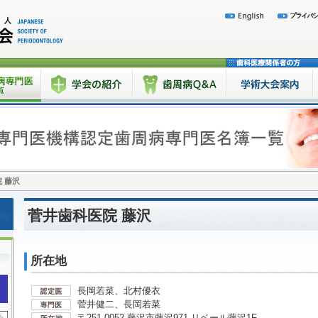
 藤沢
菅井歯科医院 藤沢
所在地
長岡若菜、北村優衣
菅井健二、長岡若菜
〒251-0052 藤沢市藤沢971 リベール藤沢1F