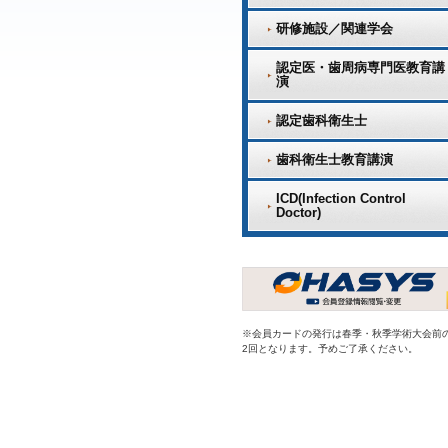
研修施設／関連学会
認定医・歯周病専門医教育講
演
認定歯科衛生士
歯科衛生士教育講演
ICD(Infection Control
Doctor)
※会員カードの発行は春季・秋季学術大会前
2回となります。予めご了承ください。