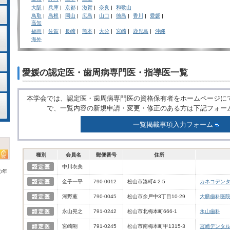
大阪
兵庫
京都
滋賀
奈良
和歌山
鳥取
島根
岡山
広島
山口
徳島
香川
愛媛
高知
福岡
佐賀
長崎
熊本
大分
宮崎
鹿児島
沖縄
海外
愛媛の認定医・歯周病専門医・指導医一覧
本学会では、認定医・歯周病専門医の資格保有者をホームページに
で、一覧内容の新規申請・変更・修正のある方は下記フォー
一覧掲載事項入力フォーム
種別
会員名
郵便番号
住所
中川衣美
の年
金子一平
790-0012
松山市湊町4-2-5
カネコデン
河野薫
790-0045
松山市余戸中3丁目10-29
大膳歯科医
永山晃之
791-0242
松山市北梅本町666-1
永山歯科
宮崎剛
791-0245
松山市南梅本町甲1315-3
宮崎デンタ