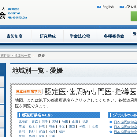
病専門医・指導医一覧
愛媛
地域別一覧 - 愛媛
地図、または以下の都道府県名をクリックしてください。各都道府
医を閲覧できます。
北海道
青森
岩手
宮城
秋田
山形
福島
日本歯周病学会
茨城
栃木
群馬
埼玉
千葉
東京
神奈川
山梨
日本歯周病学会
新潟
長野
富山
石川
福井
日本歯周病学会
愛知
静岡
岐阜
三重