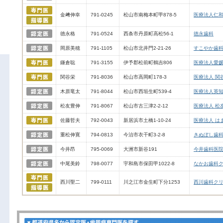
金﨑伸幸
791-0245
松山市南梅本町甲878-5
医療法人仁和
徳永格
791-0524
西条市丹原町高松56-1
徳永歯科
岡原美穂
791-1105
松山市北井門2-21-26
すこやか歯
鎌倉聡
791-3155
伊予郡松前町鶴吉806
医療法人愛媛
関谷栄
791-8036
松山市高岡町178-3
医療法人 関
木原竜太
791-8044
松山市西垣生町539-4
医療法人英知
松友豊伸
791-8067
松山市古三津2-2-12
医療法人 松
佐藤哲夫
792-0043
新居浜市土橋1-10-24
医療法人 は
重松伸寛
794-0813
今治市衣干町3-2-8
きぬぼし歯
今井昂
795-0069
大洲市新谷191
今井歯科医
中尾美鈴
798-0077
宇和島市保田甲1022-8
なかお歯科
西川聖二
799-0111
川之江市金生町下分1253
西川歯科ク