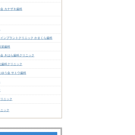
会 カナザキ歯科
科
インプラントクリニック かまくら歯科
谷栄歯科
会 きはら歯科クリニック
友歯科クリニック
まゆう会 サトウ歯科
科
院
クリニック
リニック