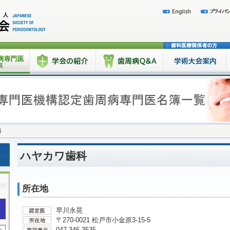
科
ハヤカワ歯科
所在地
早川永晃
〒270-0021 松戸市小金原3-15-5
047-346-3535