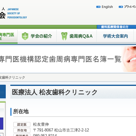
友歯科クリニック
医療法人 松友歯科クリニック
所在地
松友豊伸
〒791-8067 松山市古三津2-2-12
089-952-8214