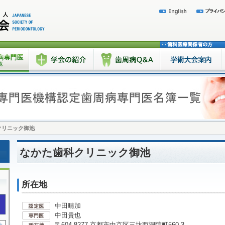
クリニック御池
なかた歯科クリニック御池
所在地
中田晴加
中田貴也
〒604-8277 京都市中京区三坊西洞院町560-3