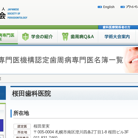
院
桜田歯科医院
所在地
桜田里実
〒005-0004 札幌市南区澄川四条2丁目1-8 桜田ビル3F
011-831-7460