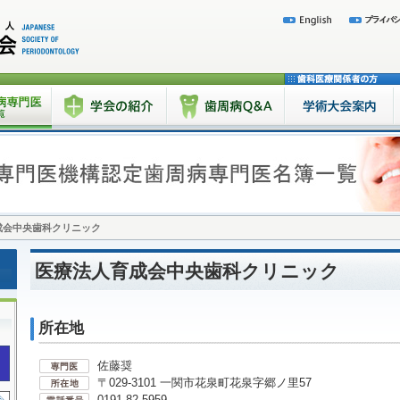
成会中央歯科クリニック
医療法人育成会中央歯科クリニック
所在地
佐藤奨
〒029-3101 一関市花泉町花泉字郷ノ里57
0191-82-5959