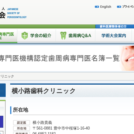
クリニック
横小路歯科クリニック
所在地
横小路貴義
〒561-0881 豊中市中桜塚1-16-40
06-6852-1182