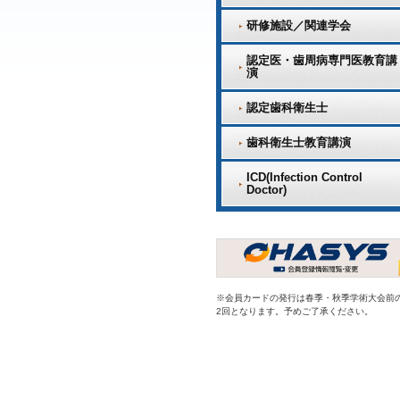
研修施設／関連学会
認定医・歯周病専門医教育講
演
認定歯科衛生士
歯科衛生士教育講演
ICD(Infection Control
Doctor)
※会員カードの発行は春季・秋季学術大会前
2回となります。予めご了承ください。