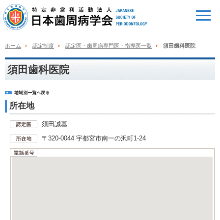
ホーム
認定制度
認定医・歯周病専門医・指導医一覧
須田歯科医院
須田歯科医院
所在地
須田誠基
〒320-0044 宇都宮市南一の沢町1-24