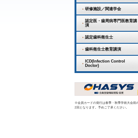
研修施設／関連学会
認定医・歯周病専門医教育講
演
認定歯科衛生士
歯科衛生士教育講演
ICD(Infection Control
Doctor)
※会員カードの発行は春季・秋季学術大会前
2回となります。予めご了承ください。