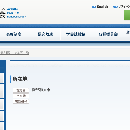
病専門医・指導医一覧
所在地
眞部和加永
〒