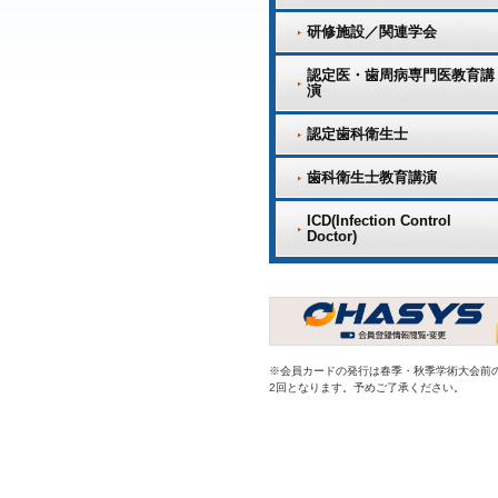
研修施設／関連学会
認定医・歯周病専門医教育講
演
認定歯科衛生士
歯科衛生士教育講演
ICD(Infection Control
Doctor)
※会員カードの発行は春季・秋季学術大会前
2回となります。予めご了承ください。