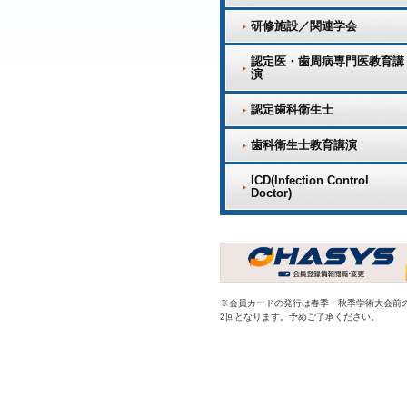
研修施設／関連学会
認定医・歯周病専門医教育講
演
認定歯科衛生士
歯科衛生士教育講演
ICD(Infection Control
Doctor)
※会員カードの発行は春季・秋季学術大会前
2回となります。予めご了承ください。