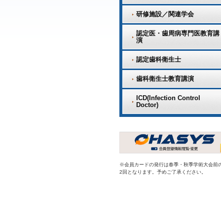
研修施設／関連学会
認定医・歯周病専門医教育講
演
認定歯科衛生士
歯科衛生士教育講演
ICD(Infection Control
Doctor)
※会員カードの発行は春季・秋季学術大会前
2回となります。予めご了承ください。