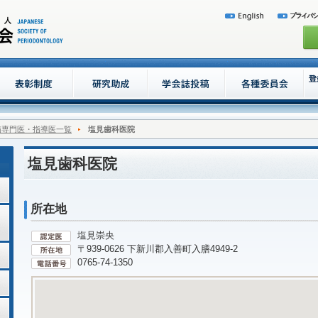
病専門医・指導医一覧
塩見歯科医院
塩見歯科医院
所在地
塩見崇央
〒939-0626 下新川郡入善町入膳4949-2
0765-74-1350