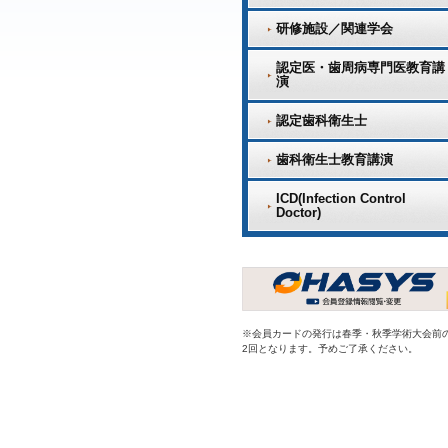
研修施設／関連学会
認定医・歯周病専門医教育講
演
認定歯科衛生士
歯科衛生士教育講演
ICD(Infection Control
Doctor)
※会員カードの発行は春季・秋季学術大会前
2回となります。予めご了承ください。