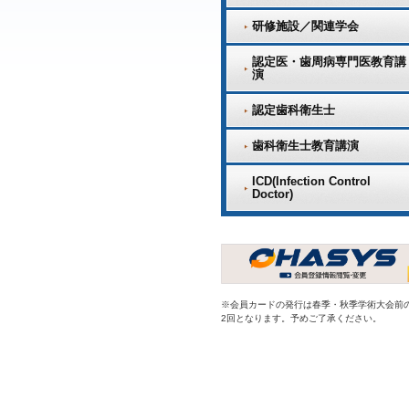
研修施設／関連学会
認定医・歯周病専門医教育講
演
認定歯科衛生士
歯科衛生士教育講演
ICD(Infection Control
Doctor)
※会員カードの発行は春季・秋季学術大会前
2回となります。予めご了承ください。