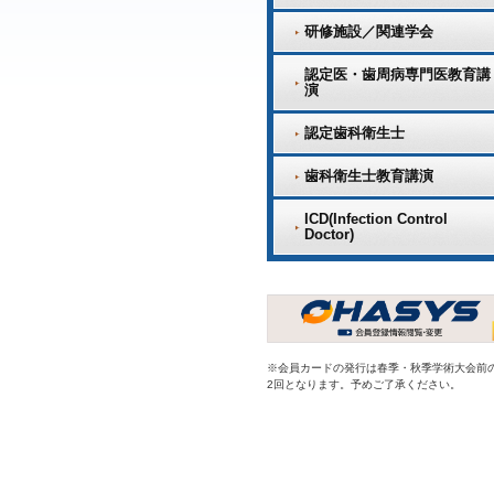
研修施設／関連学会
認定医・歯周病専門医教育講
演
認定歯科衛生士
歯科衛生士教育講演
ICD(Infection Control
Doctor)
※会員カードの発行は春季・秋季学術大会前
2回となります。予めご了承ください。