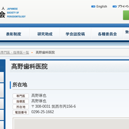
病専門医・指導医一覧
髙野歯科医院
髙野歯科医院
所在地
髙野琢也
髙野琢也
〒308-0031 筑西市丙156-6
0296-25-1662