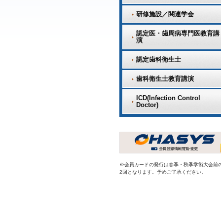
研修施設／関連学会
認定医・歯周病専門医教育講
演
認定歯科衛生士
歯科衛生士教育講演
ICD(Infection Control
Doctor)
※会員カードの発行は春季・秋季学術大会前
2回となります。予めご了承ください。