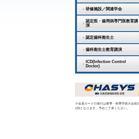
研修施設／関連学会
認定医・歯周病専門医教育講
演
認定歯科衛生士
歯科衛生士教育講演
ICD(Infection Control
Doctor)
※会員カードの発行は春季・秋季学術大会前
2回となります。予めご了承ください。