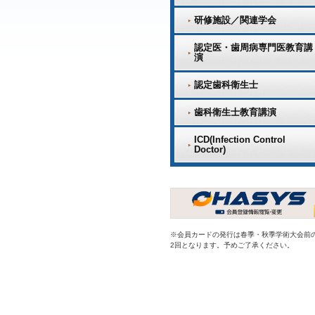
研修施設／関連学会
認定医・歯周病専門医教育講
演
認定歯科衛生士
歯科衛生士教育講演
ICD(Infection Control
Doctor)
※会員カードの発行は春季・秋季学術大会前
2回となります。予めご了承ください。