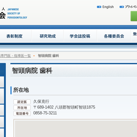
病専門医・指導医一覧
智頭病院 歯科
智頭病院 歯科
所在地
久保克行
〒689-1402 八頭郡智頭町智頭1875
0858-75-3211