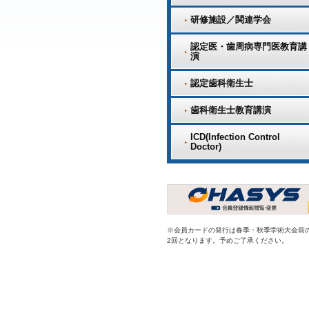
研修施設／関連学会
認定医・歯周病専門医教育講
演
認定歯科衛生士
歯科衛生士教育講演
ICD(Infection Control
Doctor)
※会員カードの発行は春季・秋季学術大会前
2回となります。予めご了承ください。