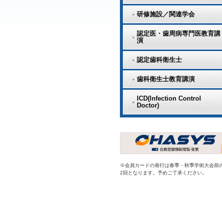
研修施設／関連学会
認定医・歯周病専門医教育講
演
認定歯科衛生士
歯科衛生士教育講演
ICD(Infection Control
Doctor)
※会員カードの発行は春季・秋季学術大会前
2回となります。予めご了承ください。