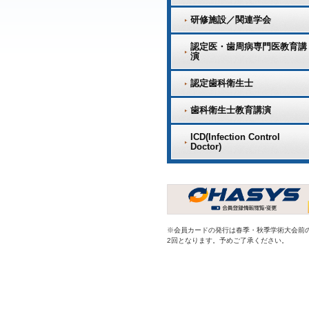
研修施設／関連学会
認定医・歯周病専門医教育講
演
認定歯科衛生士
歯科衛生士教育講演
ICD(Infection Control
Doctor)
※会員カードの発行は春季・秋季学術大会前
2回となります。予めご了承ください。