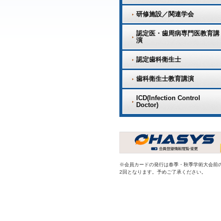
研修施設／関連学会
認定医・歯周病専門医教育講
演
認定歯科衛生士
歯科衛生士教育講演
ICD(Infection Control
Doctor)
※会員カードの発行は春季・秋季学術大会前
2回となります。予めご了承ください。