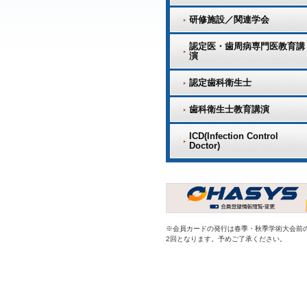
研修施設／関連学会
認定医・歯周病専門医教育講
演
認定歯科衛生士
歯科衛生士教育講演
ICD(Infection Control
Doctor)
※会員カードの発行は春季・秋季学術大会前
2回となります。予めご了承ください。