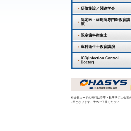
研修施設／関連学会
認定医・歯周病専門医教育講
演
認定歯科衛生士
歯科衛生士教育講演
ICD(Infection Control
Doctor)
※会員カードの発行は春季・秋季学術大会前
2回となります。予めご了承ください。