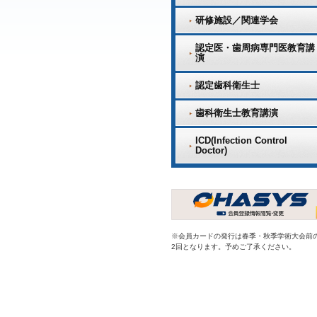
研修施設／関連学会
認定医・歯周病専門医教育講
演
認定歯科衛生士
歯科衛生士教育講演
ICD(Infection Control
Doctor)
※会員カードの発行は春季・秋季学術大会前
2回となります。予めご了承ください。