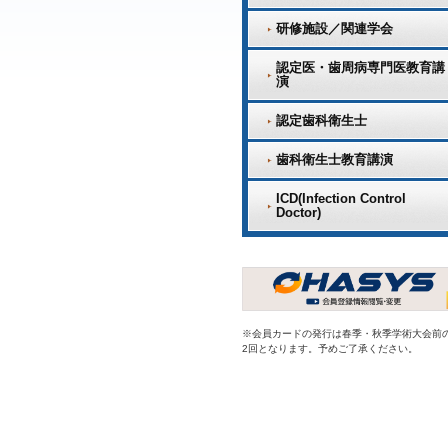
研修施設／関連学会
認定医・歯周病専門医教育講
演
認定歯科衛生士
歯科衛生士教育講演
ICD(Infection Control
Doctor)
※会員カードの発行は春季・秋季学術大会前
2回となります。予めご了承ください。