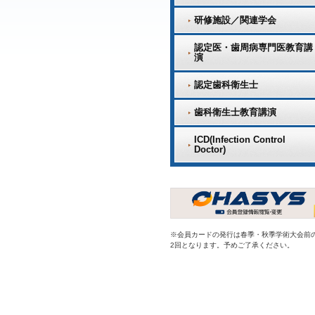
研修施設／関連学会
認定医・歯周病専門医教育講
演
認定歯科衛生士
歯科衛生士教育講演
ICD(Infection Control
Doctor)
※会員カードの発行は春季・秋季学術大会前
2回となります。予めご了承ください。