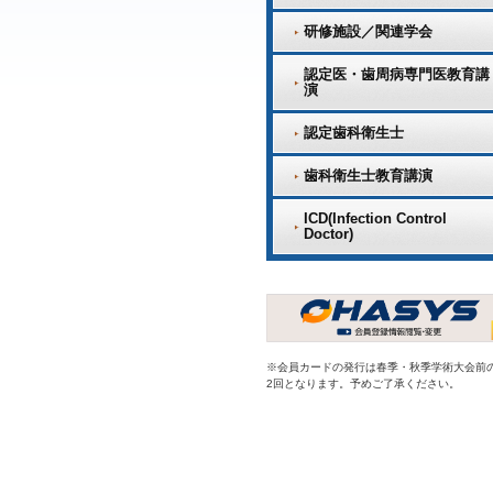
研修施設／関連学会
認定医・歯周病専門医教育講
演
認定歯科衛生士
歯科衛生士教育講演
ICD(Infection Control
Doctor)
※会員カードの発行は春季・秋季学術大会前
2回となります。予めご了承ください。